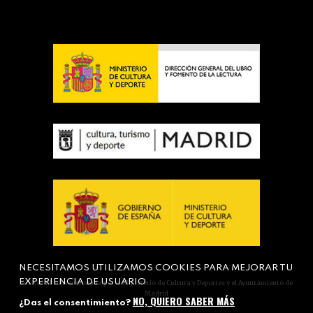
NECESITAMOS UTILIZAMOS COOKIES PARA MEJORAR TU
EXPERIENCIA DE USUARIO
Actividad subvencionada por el Ministerio de Cultura y Deportes y el Ayuntamiento de
Madrid
NO, QUIERO SABER MÁS
¿Das el consentimiento?