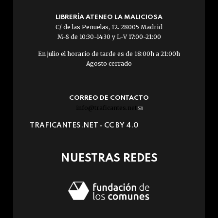
LIBRERÍA ATENEO LA MALICIOSA
C/ de las Peñuelas, 12. 28005 Madrid
M-S de 10:30-14:30 y L-V 17:00-21:00
En julio el horario de tarde es de 18:00h a 21:00h
Agosto cerrado
CORREO DE CONTACTO
info@traficantes.net
(link
sends
TRAFICANTES.NET -
CC BY 4.0
e-
mail)
NUESTRAS REDES