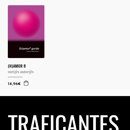
(H)AMOR 8
vari@s autor@s
14,96€