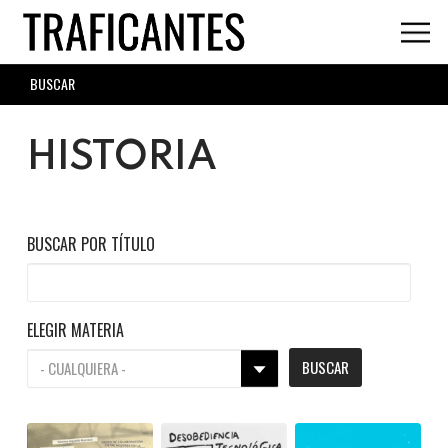
Skip
to
main
SEARCH
content
FORM
HISTORIA
BUSCAR POR TÍTULO
ELEGIR MATERIA
BUSCAR