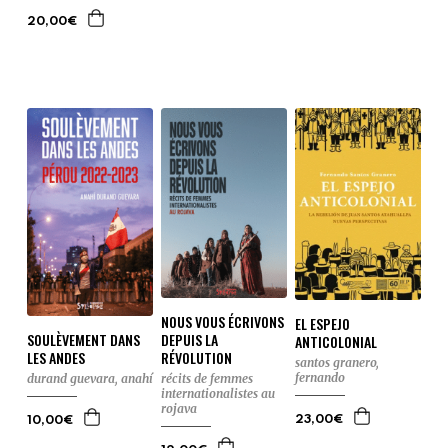
20,00€
NOUS VOUS ÉCRIVONS
EL ESPEJO
DEPUIS LA
SOULÈVEMENT DANS
ANTICOLONIAL
RÉVOLUTION
LES ANDES
santos granero,
fernando
récits de femmes
durand guevara, anahí
internationalistes au
rojava
23,00€
10,00€