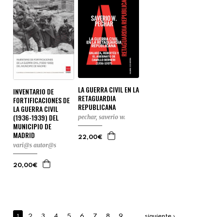
LA GUERRA CIVIL EN LA
INVENTARIO DE
RETAGUARDIA
FORTIFICACIONES DE
REPUBLICANA
LA GUERRA CIVIL
(1936-1939) DEL
pechar, saverio w.
MUNICIPIO DE
MADRID
22,00€
vari@s autor@s
20,00€
1
…
2
3
4
5
6
7
8
9
siguiente ›