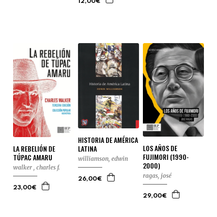
12,00€
HISTORIA DE AMÉRICA
LOS AÑOS DE
LATINA
LA REBELIÓN DE
FUJIMORI (1990-
TÚPAC AMARU
williamson, edwin
2000)
walker , charles f.
ragas, josé
26,00€
23,00€
29,00€