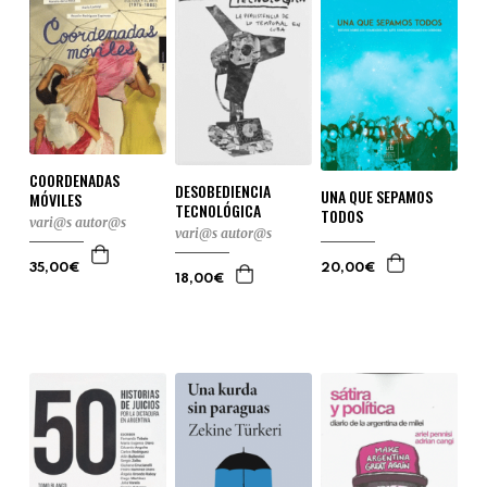
COORDENADAS
DESOBEDIENCIA
UNA QUE SEPAMOS
MÓVILES
TECNOLÓGICA
TODOS
vari@s autor@s
vari@s autor@s
20,00€
35,00€
18,00€