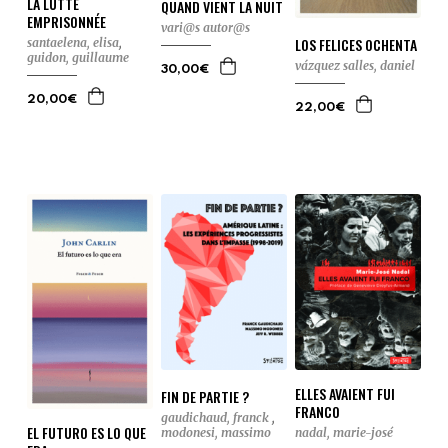
LA LUTTE
QUAND VIENT LA NUIT
EMPRISONNÉE
vari@s autor@s
LOS FELICES OCHENTA
santaelena, elisa
,
guidon, guillaume
vázquez salles, daniel
30,00€
20,00€
22,00€
ELLES AVAIENT FUI
FIN DE PARTIE ?
FRANCO
gaudichaud, franck
,
EL FUTURO ES LO QUE
modonesi, massimo
nadal, marie-josé