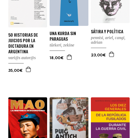
SÁTIRA Y POLÍTICA
UNA KURDA SIN
50 HISTORIAS DE
pennisi, ariel
,
cangi,
PARAGUAS
JUICIOS POR LA
adrian
DICTADURA EN
türkeri, zekine
ARGENTINA
23,00€
vari@s autor@s
18,00€
35,00€