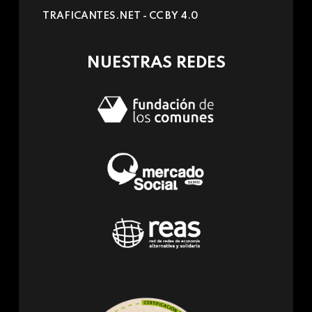
sends
TRAFICANTES.NET -
CC BY 4.0
e-
mail)
NUESTRAS REDES