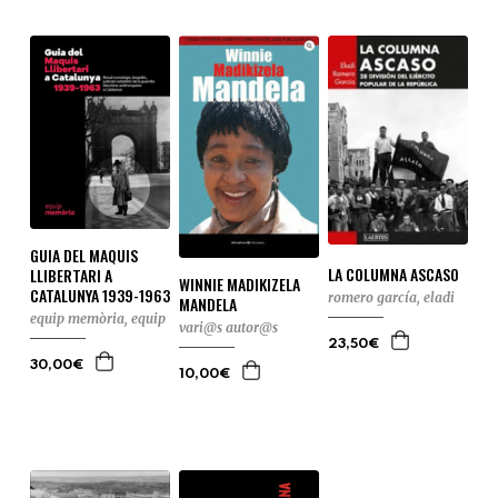
GUIA DEL MAQUIS
LA COLUMNA ASCASO
LLIBERTARI A
WINNIE MADIKIZELA
CATALUNYA 1939-1963
romero garcía, eladi
MANDELA
equip memòria, equip
vari@s autor@s
23,50€
30,00€
10,00€