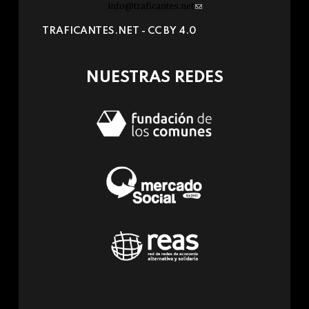
info@traficantes.net
(link
sends
TRAFICANTES.NET -
CC BY 4.0
e-
mail)
NUESTRAS REDES