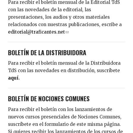
Para recibir el boletín mensual de la Editorial TdS
con las novedades de la editorial, las
presentaciones, los audios y otros materiales
relacionados con nuestras publicaciones, escribe a
editorial@traficantes.net
(
l
i
BOLETÍN DE LA DISTRIBUIDORA
n
k
Para recibir el boletín mensual de la Distribuidora
s
TdS con las novedades en distribución, suscríbete
e
aquí
.
n
d
BOLETÍN DE NOCIONES COMUNES
s
e
Para recibir el boletín con los lanzamientos de
-
nuevos cursos presenciales de Nociones Comunes,
m
suscríbete en el formulario de este misma página.
a
Si quieres recibir los lanzamientos de los cursos de