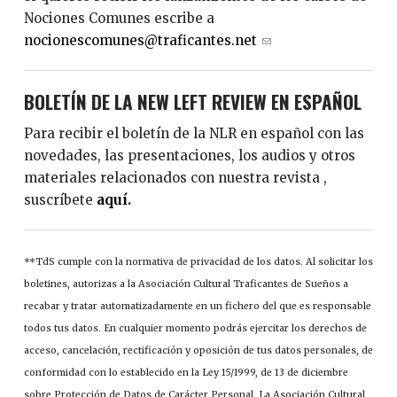
i
Nociones Comunes escribe a
l
nocionescomunes@traficantes.net
(
)
l
i
BOLETÍN DE LA NEW LEFT REVIEW EN ESPAÑOL
n
k
Para recibir el boletín de la NLR en español con las
s
novedades, las presentaciones, los audios y otros
e
materiales relacionados con nuestra revista ,
n
suscríbete
aquí.
d
s
e
**TdS cumple con la normativa de privacidad de los datos. Al solicitar los
-
boletines, autorizas a la Asociación Cultural Traficantes de Sueños a
m
recabar y tratar automatizadamente en un fichero del que es responsable
a
todos tus datos. En cualquier momento podrás ejercitar los derechos de
i
acceso, cancelación, rectificación y oposición de tus datos personales, de
l
conformidad con lo establecido en la Ley 15/1999, de 13 de diciembre
)
sobre Protección de Datos de Carácter Personal. La Asociación Cultural