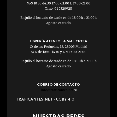
M-S 10.30-14.30 17.00-21.00 L 17.00-21.00
Tfno: 91 5320928
En julio el horario de tarde es de 18:00h a 21:00h
Agosto cerrado
LIBRERÍA ATENEO LA MALICIOSA
C/ de las Peñuelas, 12. 28005 Madrid
M-S de 10:30-14:30 y L-V 17:00-21:00
En julio el horario de tarde es de 18:00h a 21:00h
Agosto cerrado
CORREO DE CONTACTO
info@traficantes.net
(link
sends
TRAFICANTES.NET -
CC BY 4.0
e-
mail)