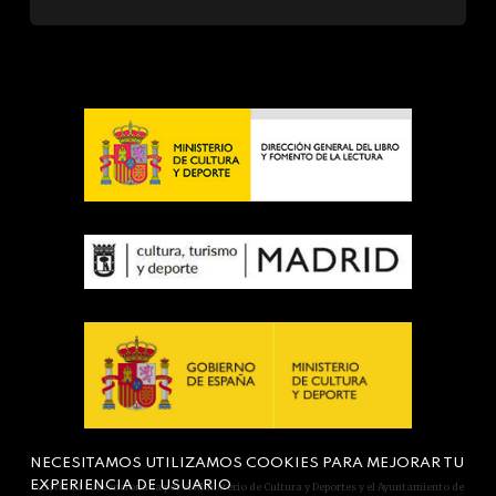
NECESITAMOS UTILIZAMOS COOKIES PARA MEJORAR TU
EXPERIENCIA DE USUARIO
Actividad subvencionada por el Ministerio de Cultura y Deportes y el Ayuntamiento de