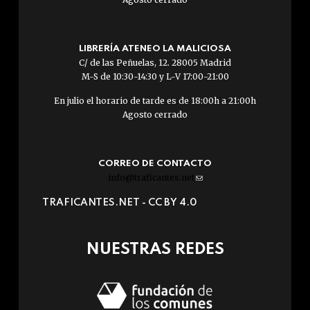
LIBRERÍA ATENEO LA MALICIOSA
C/ de las Peñuelas, 12. 28005 Madrid
M-S de 10:30-14:30 y L-V 17:00-21:00
En julio el horario de tarde es de 18:00h a 21:00h
Agosto cerrado
CORREO DE CONTACTO
info@traficantes.net
(link
sends
TRAFICANTES.NET -
CC BY 4.0
e-
mail)
NUESTRAS REDES