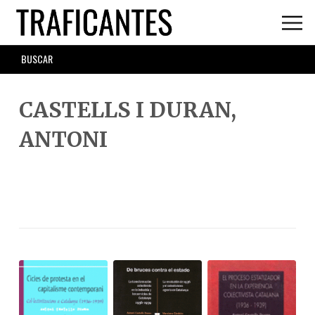
Skip
to
main
SEARCH
content
FORM
CASTELLS I DURAN,
ANTONI