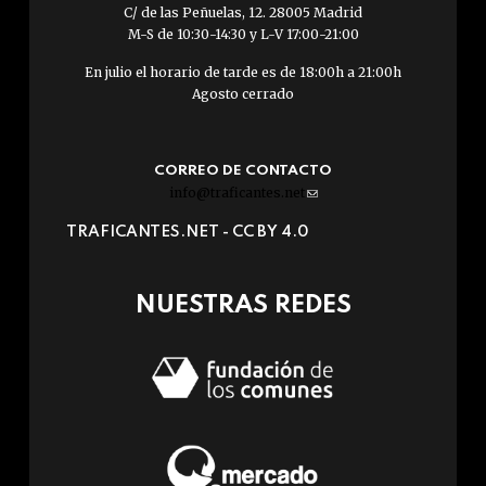
C/ de las Peñuelas, 12. 28005 Madrid
M-S de 10:30-14:30 y L-V 17:00-21:00
En julio el horario de tarde es de 18:00h a 21:00h
Agosto cerrado
CORREO DE CONTACTO
info@traficantes.net
(link
sends
TRAFICANTES.NET -
CC BY 4.0
e-
mail)
NUESTRAS REDES