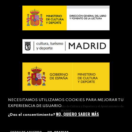
NECESITAMOS UTILIZAMOS COOKIES PARA MEJORAR TU
EXPERIENCIA DE USUARIO
Actividad subvencionada por el Ministerio de Cultura y Deportes y el Ayuntamiento de
Madrid
NO, QUIERO SABER MÁS
¿Das el consentimiento?