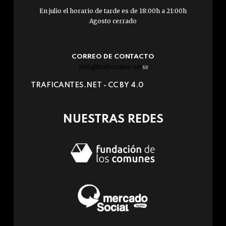
En julio el horario de tarde es de 18:00h a 21:00h
Agosto cerrado
CORREO DE CONTACTO
info@traficantes.net
(link
sends
TRAFICANTES.NET -
CC BY 4.0
e-
mail)
NUESTRAS REDES