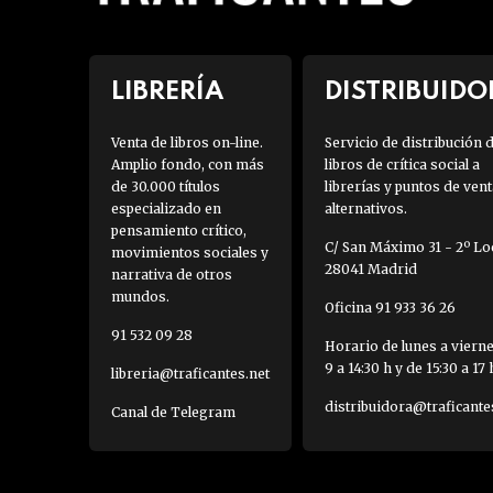
LIBRERÍA
DISTRIBUIDO
Venta de libros on-line.
Servicio de distribución 
Amplio fondo, con más
libros de crítica social a
de 30.000 títulos
librerías y puntos de vent
especializado en
alternativos.
pensamiento crítico,
C/ San Máximo 31 - 2º Loc
movimientos sociales y
28041 Madrid
narrativa de otros
mundos.
Oficina 91 933 36 26
91 532 09 28
Horario de lunes a viern
9 a 14:30 h y de 15:30 a 17 
libreria@traficantes.net
distribuidora@traficante
Canal de Telegram