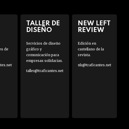
TALLER DE
NEW LEFT
DISEÑO
REVIEW
Servicios de diseño
Edición en
es de
gráfico y
castellano de la
comunicación para
revista.
empresas solidarias.
es.net
nlr@traficantes.net
taller@traficantes.net