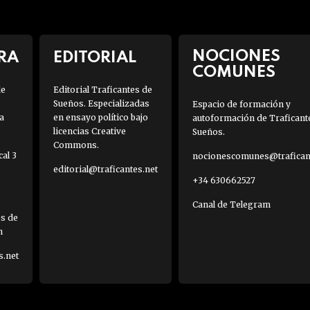
NOCIONES
RA
EDITORIAL
COMUNES
de
Editorial Traficantes de
Sueños. Especializadas
Espacio de formación y
a
en ensayo político bajo
autoformación de Traficant
licencias Creative
Sueños.
Commons.
al 3
nocionescomunes@traficant
editorial@traficantes.net
+34 630662527
Canal de Telegram
es de
h
s.net