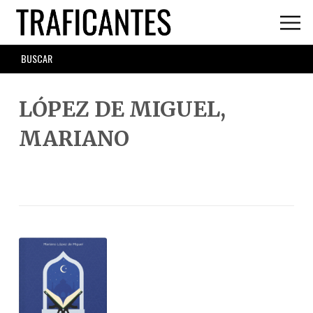
Skip
to
main
SEARCH
content
FORM
LÓPEZ DE MIGUEL,
MARIANO