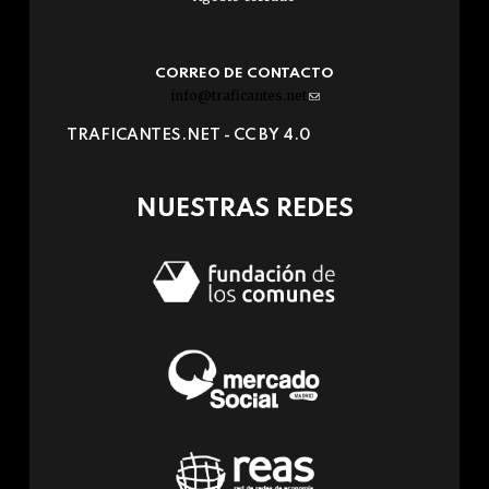
CORREO DE CONTACTO
info@traficantes.net
(link
sends
TRAFICANTES.NET -
CC BY 4.0
e-
mail)
NUESTRAS REDES