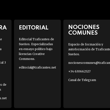
NOCIONES
RA
EDITORIAL
COMUNES
de
Editorial Traficantes de
Sueños. Especializadas
Espacio de formación y
a
en ensayo político bajo
autoformación de Traficant
licencias Creative
Sueños.
Commons.
al 3
nocionescomunes@traficant
editorial@traficantes.net
+34 630662527
Canal de Telegram
es de
h
s.net