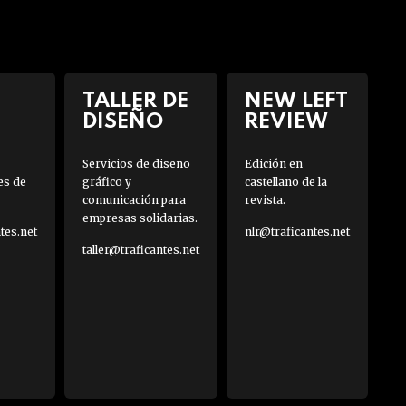
TALLER DE
NEW LEFT
DISEÑO
REVIEW
Servicios de diseño
Edición en
es de
gráfico y
castellano de la
comunicación para
revista.
empresas solidarias.
es.net
nlr@traficantes.net
taller@traficantes.net