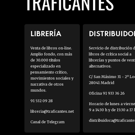
LIBRERÍA
DISTRIBUIDO
Venta de libros on-line.
Servicio de distribución 
Amplio fondo, con más
libros de crítica social a
de 30.000 títulos
librerías y puntos de vent
especializado en
alternativos.
pensamiento crítico,
C/ San Máximo 31 - 2º Loc
movimientos sociales y
28041 Madrid
narrativa de otros
mundos.
Oficina 91 933 36 26
91 532 09 28
Horario de lunes a viern
9 a 14:30 h y de 15:30 a 17 
libreria@traficantes.net
distribuidora@traficante
Canal de Telegram