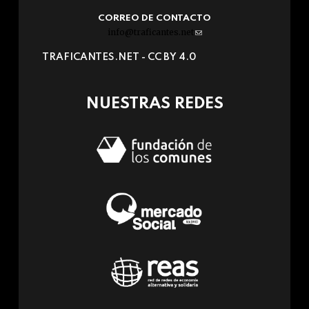
CORREO DE CONTACTO
info@traficantes.net
(link
sends
TRAFICANTES.NET -
CC BY 4.0
e-
mail)
NUESTRAS REDES