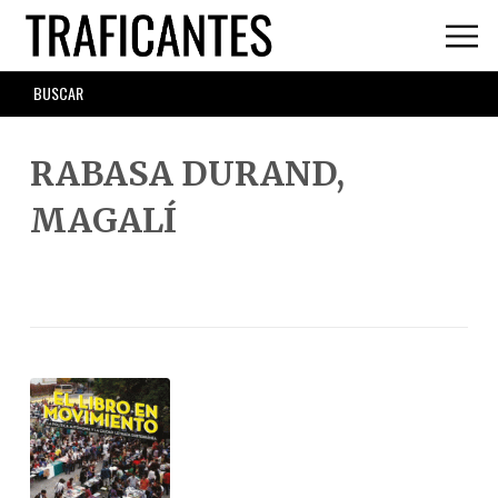
Skip
to
main
SEARCH
content
FORM
RABASA DURAND,
MAGALÍ