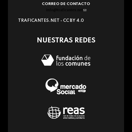
CORREO DE CONTACTO
info@traficantes.net
(link
sends
TRAFICANTES.NET -
CC BY 4.0
e-
mail)
NUESTRAS REDES