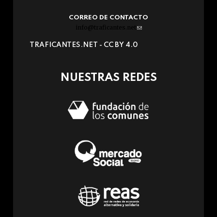
CORREO DE CONTACTO
info@traficantes.net
(link
sends
TRAFICANTES.NET -
CC BY 4.0
e-
mail)
NUESTRAS REDES