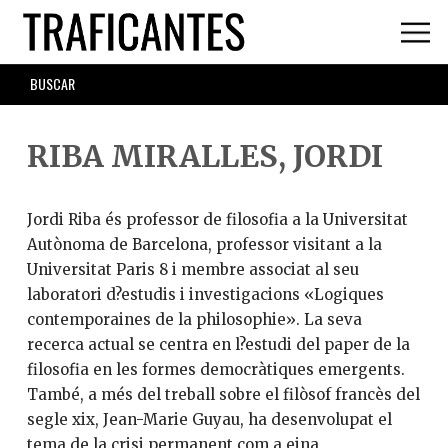
Skip
to
main
SEARCH
content
FORM
RIBA MIRALLES, JORDI
Jordi Riba és professor de filosofia a la Universitat
Autònoma de Barcelona, professor visitant a la
Universitat Paris 8 i membre associat al seu
laboratori d?estudis i investigacions «Logiques
contemporaines de la philosophie». La seva
recerca actual se centra en l?estudi del paper de la
filosofia en les formes democràtiques emergents.
També, a més del treball sobre el filòsof francès del
segle xix, Jean-Marie Guyau, ha desenvolupat el
tema de la crisi permanent com a eina