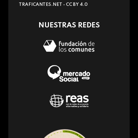
TRAFICANTES.NET -
CC BY 4.0
e-
mail)
NUESTRAS REDES