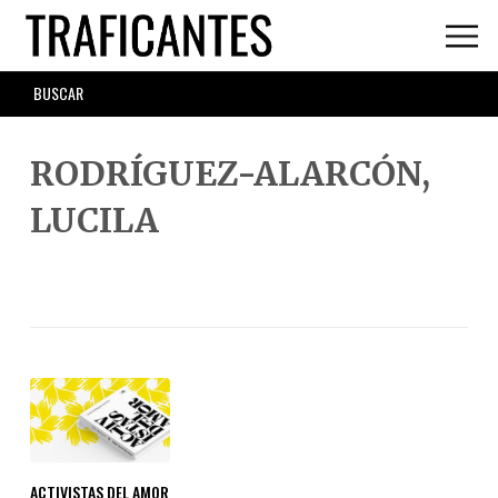
Skip
to
main
SEARCH
content
FORM
RODRÍGUEZ-ALARCÓN,
LUCILA
ACTIVISTAS DEL AMOR