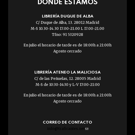
DÓNDE ESTAMOS
LIBRERÍA DUQUE DE ALBA
C/ Duque de Alba, 13. 28012 Madrid
M-S 10.30-14.30 17.00-21.00 L 17.00-21.00
Tfno: 91 5320928
En julio el horario de tarde es de 18:00h a 21:00h
Agosto cerrado
LIBRERÍA ATENEO LA MALICIOSA
C/ de las Peñuelas, 12. 28005 Madrid
M-S de 10:30-14:30 y L-V 17:00-21:00
En julio el horario de tarde es de 18:00h a 21:00h
Agosto cerrado
CORREO DE CONTACTO
info@traficantes.net
(link
sends