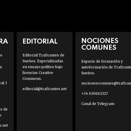
NOCIONES
RA
EDITORIAL
COMUNES
de
Editorial Traficantes de
Sueños. Especializadas
Espacio de formación y
a
en ensayo político bajo
autoformación de Traficant
licencias Creative
Sueños.
Commons.
al 3
nocionescomunes@traficant
editorial@traficantes.net
+34 630662527
Canal de Telegram
es de
h
s.net