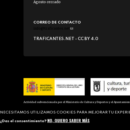
Agosto cerrado
CORREO DE CONTACTO
info@traficantes.net
(link
sends
TRAFICANTES.NET -
CC BY 4.0
e-
mail)
Actividad subvencionada por el Ministerio de Cultura y Deportes y el Ayuntamie
NECESITAMOS UTILIZAMOS COOKIES PARA MEJORAR TU EXPERI
NO, QUIERO SABER MÁS
¿Das el consentimiento?