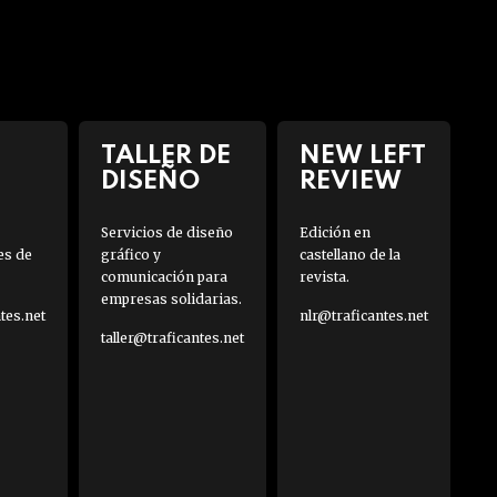
TALLER DE
NEW LEFT
DISEÑO
REVIEW
Servicios de diseño
Edición en
es de
gráfico y
castellano de la
comunicación para
revista.
empresas solidarias.
es.net
nlr@traficantes.net
taller@traficantes.net