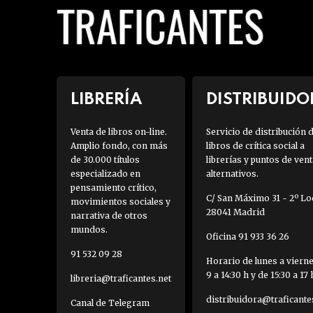
LIBRERÍA
DISTRIBUIDO
Venta de libros on-line.
Servicio de distribución 
Amplio fondo, con más
libros de crítica social a
de 30.000 títulos
librerías y puntos de vent
especializado en
alternativos.
pensamiento crítico,
C/ San Máximo 31 - 2º Loc
movimientos sociales y
28041 Madrid
narrativa de otros
mundos.
Oficina 91 933 36 26
91 532 09 28
Horario de lunes a viern
9 a 14:30 h y de 15:30 a 17 
libreria@traficantes.net
distribuidora@traficante
Canal de Telegram