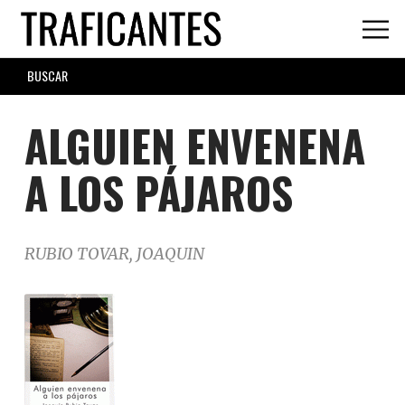
Skip
to
main
SEARCH
content
FORM
ALGUIEN ENVENENA
A LOS PÁJAROS
RUBIO TOVAR, JOAQUIN