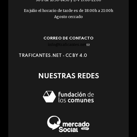
En julio el horario de tarde es de 18:00h a 21:00h
Agosto cerrado
CORREO DE CONTACTO
info@traficantes.net
(link
sends
TRAFICANTES.NET -
CC BY 4.0
e-
mail)
NUESTRAS REDES