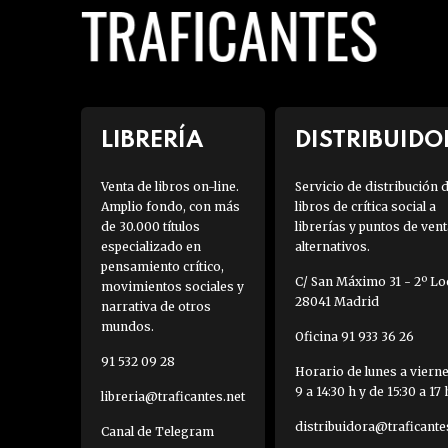
LIBRERÍA
DISTRIBUIDO
Venta de libros on-line.
Servicio de distribución 
Amplio fondo, con más
libros de crítica social a
de 30.000 títulos
librerías y puntos de vent
especializado en
alternativos.
pensamiento crítico,
C/ San Máximo 31 - 2º Loc
movimientos sociales y
28041 Madrid
narrativa de otros
mundos.
Oficina 91 933 36 26
91 532 09 28
Horario de lunes a viern
9 a 14:30 h y de 15:30 a 17 
libreria@traficantes.net
distribuidora@traficante
Canal de Telegram