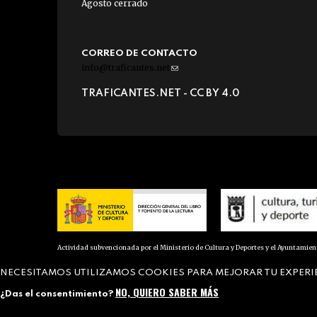
Agosto cerrado
CORREO DE CONTACTO
info@traficantes.net
(link
sends
TRAFICANTES.NET -
CC BY 4.0
e-
mail)
Actividad subvencionada por el Ministerio de Cultura y Deportes y el Ayuntamie
NECESITAMOS UTILIZAMOS COOKIES PARA MEJORAR TU EXPERI
NO, QUIERO SABER MÁS
¿Das el consentimiento?