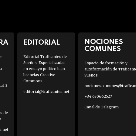
NOCIONES
RA
EDITORIAL
COMUNES
de
Editorial Traficantes de
Sueños. Especializadas
Espacio de formación y
a
en ensayo político bajo
autoformación de Traficant
licencias Creative
Sueños.
Commons.
al 3
nocionescomunes@traficant
editorial@traficantes.net
+34 630662527
Canal de Telegram
es de
h
s.net