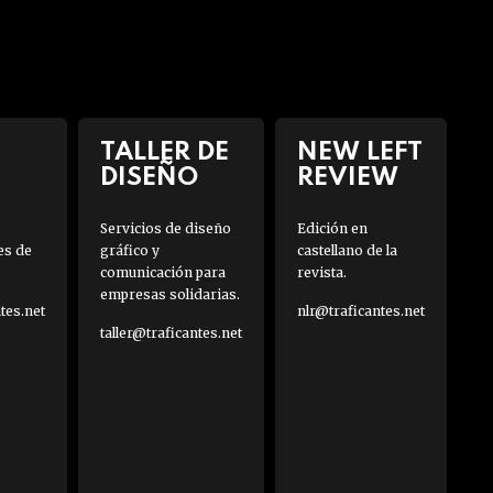
TALLER DE
NEW LEFT
DISEÑO
REVIEW
Servicios de diseño
Edición en
es de
gráfico y
castellano de la
comunicación para
revista.
empresas solidarias.
es.net
nlr@traficantes.net
taller@traficantes.net