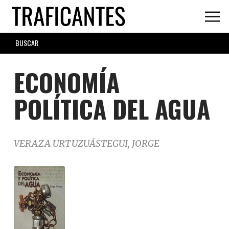
Skip
to
main
SEARCH
content
FORM
ECONOMÍA
POLÍTICA DEL AGUA
VERAZA URTUZUÁSTEGUI, JORGE