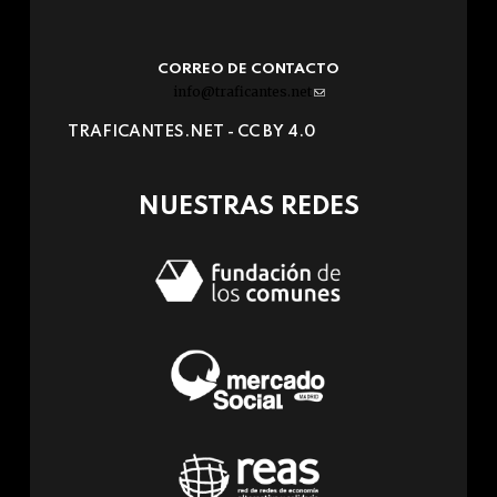
CORREO DE CONTACTO
info@traficantes.net
(link
sends
TRAFICANTES.NET -
CC BY 4.0
e-
mail)
NUESTRAS REDES