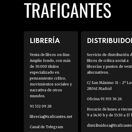
LIBRERÍA
DISTRIBUIDO
Venta de libros on-line.
Servicio de distribución 
Amplio fondo, con más
libros de crítica social a
de 30.000 títulos
librerías y puntos de vent
especializado en
alternativos.
pensamiento crítico,
C/ San Máximo 31 - 2º Loc
movimientos sociales y
28041 Madrid
narrativa de otros
mundos.
Oficina 91 933 36 26
91 532 09 28
Horario de lunes a viern
9 a 14:30 h y de 15:30 a 17 
libreria@traficantes.net
distribuidora@traficante
Canal de Telegram