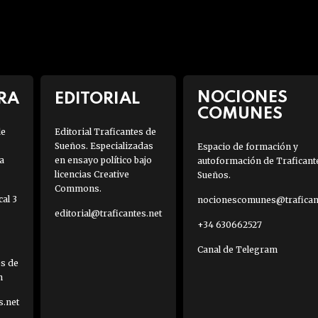
NOCIONES
RA
EDITORIAL
COMUNES
de
Editorial Traficantes de
Sueños. Especializadas
Espacio de formación y
a
en ensayo político bajo
autoformación de Traficant
licencias Creative
Sueños.
Commons.
al 3
nocionescomunes@traficant
editorial@traficantes.net
+34 630662527
Canal de Telegram
es de
h
s.net