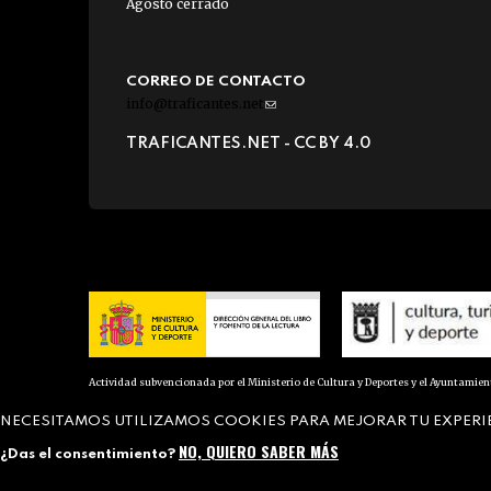
Agosto cerrado
CORREO DE CONTACTO
info@traficantes.net
(link
sends
TRAFICANTES.NET -
CC BY 4.0
e-
mail)
Actividad subvencionada por el Ministerio de Cultura y Deportes y el Ayuntamie
NECESITAMOS UTILIZAMOS COOKIES PARA MEJORAR TU EXPERI
NO, QUIERO SABER MÁS
¿Das el consentimiento?