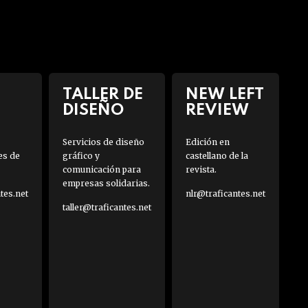
TALLER DE
NEW LEFT
DISEÑO
REVIEW
Servicios de diseño
Edición en
es de
gráfico y
castellano de la
comunicación para
revista.
empresas solidarias.
es.net
nlr@traficantes.net
taller@traficantes.net