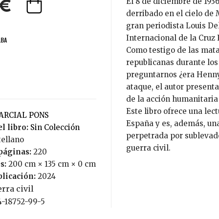
El 8 de diciembre de 1936, un avión de la embajada francesa fue
0€
derribado en el cielo de 
gran periodista Louis Del
Internacional de la Cruz
LBA
Como testigo de las mata
republicanas durante lo
preguntarnos ¿era Henny 
ataque, el autor present
de la acción humanitaria 
Este libro ofrece una lec
MARCIAL PONS
España y es, además, una 
l libro:
Sin Colección
perpetrada por sublevado
tellano
guerra civil.
páginas:
220
s:
200 cm × 135 cm × 0 cm
blicación:
2024
rra civil
4-18752-99-5