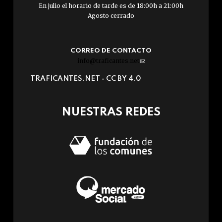
En julio el horario de tarde es de 18:00h a 21:00h
Agosto cerrado
CORREO DE CONTACTO
info@traficantes.net
(link
sends
TRAFICANTES.NET -
CC BY 4.0
e-
mail)
NUESTRAS REDES