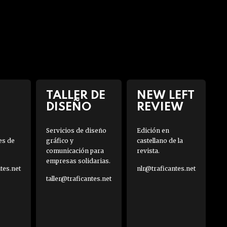
TALLER DE
NEW LEFT
DISEÑO
REVIEW
Servicios de diseño
Edición en
es de
gráfico y
castellano de la
comunicación para
revista.
empresas solidarias.
es.net
nlr@traficantes.net
taller@traficantes.net