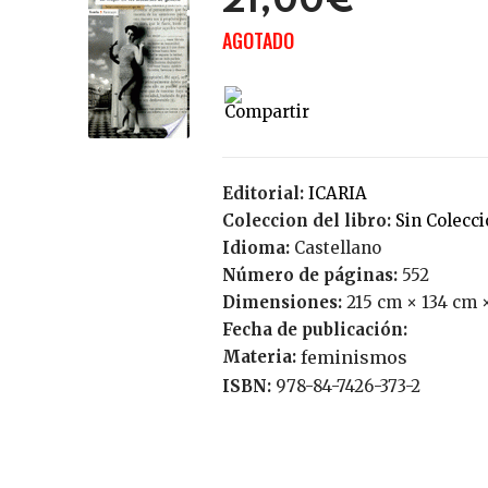
21,00€
AGOTADO
Editorial:
ICARIA
Coleccion del libro:
Sin Colecc
Idioma:
Castellano
Número de páginas:
552
Dimensiones:
215 cm × 134 cm 
Fecha de publicación:
Materia:
feminismos
ISBN:
978-84-7426-373-2