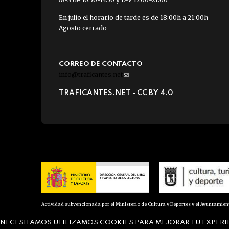
En julio el horario de tarde es de 18:00h a 21:00h
Agosto cerrado
CORREO DE CONTACTO
info@traficantes.net
(link
sends
TRAFICANTES.NET -
CC BY 4.0
e-
mail)
Actividad subvencionada por el Ministerio de Cultura y Deportes y el Ayuntamie
NECESITAMOS UTILIZAMOS COOKIES PARA MEJORAR TU EXPERI