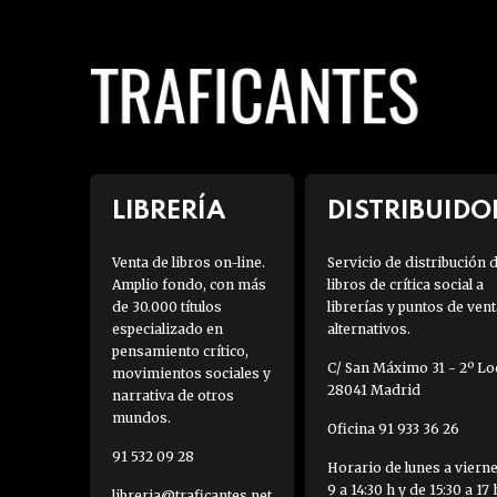
LIBRERÍA
DISTRIBUIDO
Venta de libros on-line.
Servicio de distribución 
Amplio fondo, con más
libros de crítica social a
de 30.000 títulos
librerías y puntos de vent
especializado en
alternativos.
pensamiento crítico,
C/ San Máximo 31 - 2º Loc
movimientos sociales y
28041 Madrid
narrativa de otros
mundos.
Oficina 91 933 36 26
91 532 09 28
Horario de lunes a viern
9 a 14:30 h y de 15:30 a 17 
libreria@traficantes.net