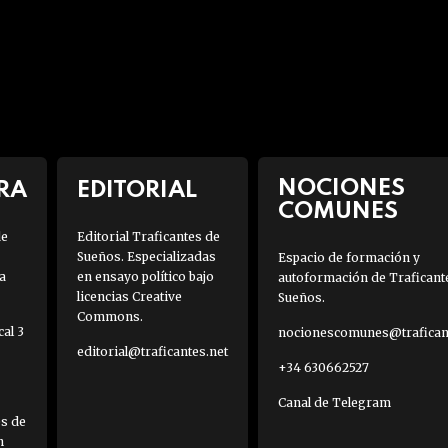
NOCIONES
RA
EDITORIAL
COMUNES
de
Editorial Traficantes de
Sueños. Especializadas
Espacio de formación y
a
en ensayo político bajo
autoformación de Traficant
licencias Creative
Sueños.
Commons.
al 3
nocionescomunes@traficant
editorial@traficantes.net
+34 630662527
Canal de Telegram
es de
h