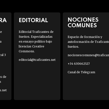
NOCIONES
RA
EDITORIAL
COMUNES
de
Editorial Traficantes de
Sueños. Especializadas
Espacio de formación y
a
en ensayo político bajo
autoformación de Traficant
licencias Creative
Sueños.
Commons.
al 3
nocionescomunes@traficant
editorial@traficantes.net
+34 630662527
Canal de Telegram
es de
h
s.net