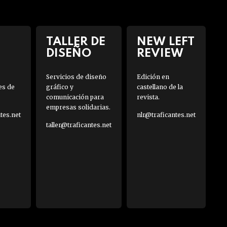
TALLER DE
NEW LEFT
DISEÑO
REVIEW
Servicios de diseño
Edición en
es de
gráfico y
castellano de la
comunicación para
revista.
empresas solidarias.
es.net
nlr@traficantes.net
taller@traficantes.net