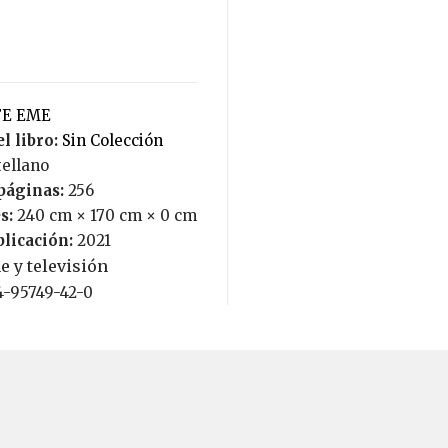
EFE EME
l libro:
Sin Colección
tellano
páginas:
256
s:
240 cm × 170 cm × 0 cm
blicación:
2021
e y televisión
84-95749-42-0