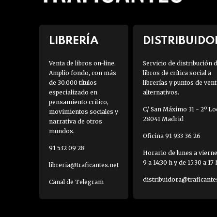
LIBRERÍA
DISTRIBUIDO
Venta de libros on-line.
Servicio de distribución 
Amplio fondo, con más
libros de crítica social a
de 30.000 títulos
librerías y puntos de vent
especializado en
alternativos.
pensamiento crítico,
C/ San Máximo 31 - 2º Loc
movimientos sociales y
28041 Madrid
narrativa de otros
mundos.
Oficina 91 933 36 26
91 532 09 28
Horario de lunes a viern
9 a 14:30 h y de 15:30 a 17 
libreria@traficantes.net
distribuidora@traficante
Canal de Telegram