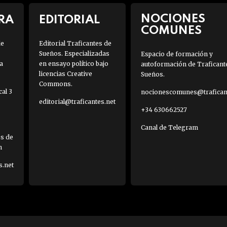
NOCIONES
RA
EDITORIAL
COMUNES
de
Editorial Traficantes de
Sueños. Especializadas
Espacio de formación y
a
en ensayo político bajo
autoformación de Traficant
licencias Creative
Sueños.
Commons.
al 3
nocionescomunes@traficant
editorial@traficantes.net
+34 630662527
Canal de Telegram
es de
h
s.net