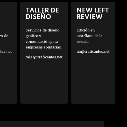
TALLER DE
NEW LEFT
DISEÑO
REVIEW
Servicios de diseño
Edición en
es de
gráfico y
castellano de la
comunicación para
revista.
empresas solidarias.
es.net
nlr@traficantes.net
taller@traficantes.net