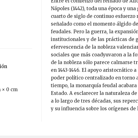
Entre el comienzo del reinado de Alfonso el Magnánimo (1416) y la conquista de
Nápoles (1442), toda una época y un
cuarto de siglo de continuo esfuerzo 
señalado como el momento álgido del
feudales. Pero la guerra, la expansió
institucionales y de las prácticas de
efervescencia de la nobleza valencia
sociales que más coadyuvaron a la fo
de la nobleza sólo parece calmarse t
ción
en 1443-1446. El apoyo aristocrático a
poder político centralizado en torno 
tiempo, la monarquía feudal acabara
 × 0 cm
Estado. A esclarecer la naturaleza de
a lo largo de tres décadas, sus repe
y su influencia sobre los orígenes de