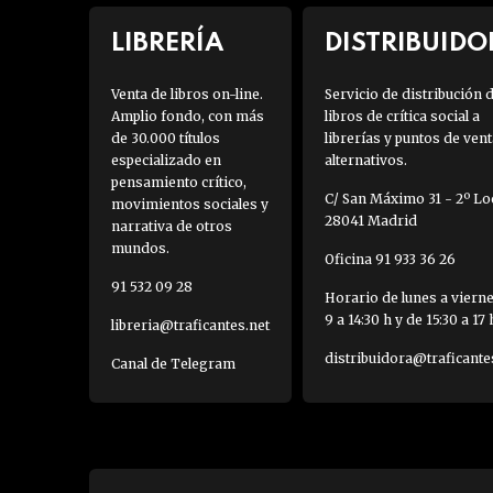
LIBRERÍA
DISTRIBUIDO
Venta de libros on-line.
Servicio de distribución 
Amplio fondo, con más
libros de crítica social a
de 30.000 títulos
librerías y puntos de vent
especializado en
alternativos.
pensamiento crítico,
C/ San Máximo 31 - 2º Loc
movimientos sociales y
28041 Madrid
narrativa de otros
mundos.
Oficina 91 933 36 26
91 532 09 28
Horario de lunes a viern
9 a 14:30 h y de 15:30 a 17 
libreria@traficantes.net
distribuidora@traficante
Canal de Telegram