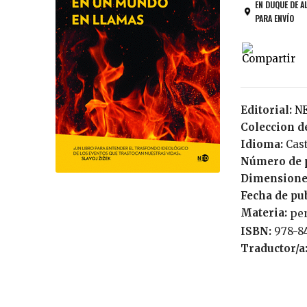
EN DUQUE DE A
PARA ENVÍO
Editorial:
Coleccion de
Idioma:
Cas
Número de 
Dimensione
Fecha de pu
Materia:
pe
ISBN:
978-8
Traductor/a