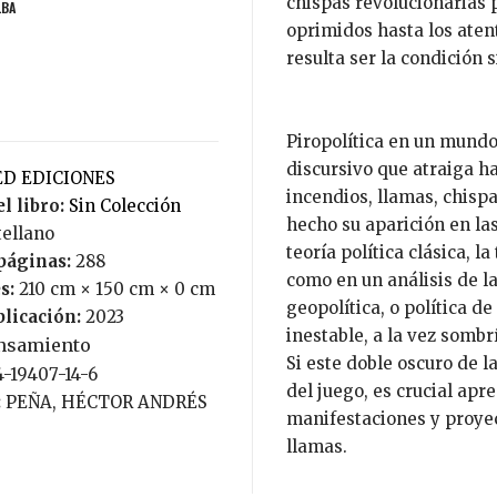
chispas revolucionarias p
LBA
oprimidos hasta los aten
resulta ser la condición s
Piropolítica en un mund
discursivo que atraiga ha
NED EDICIONES
incendios, llamas, chisp
l libro:
Sin Colección
hecho su aparición en las
tellano
teoría política clásica, la 
páginas:
288
como en un análisis de l
s:
210 cm × 150 cm × 0 cm
geopolítica, o política d
blicación:
2023
inestable, a la vez sombrí
nsamiento
Si este doble oscuro de l
4-19407-14-6
del juego, es crucial apr
:
PEÑA, HÉCTOR ANDRÉS
manifestaciones y proye
llamas.