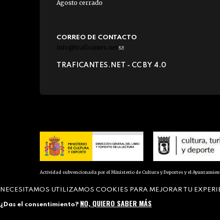
Agosto cerrado
CORREO DE CONTACTO
info@traficantes.net
(link
sends
TRAFICANTES.NET -
CC BY 4.0
e-
mail)
Actividad subvencionada por el Ministerio de Cultura y Deportes y el Ayuntamie
NECESITAMOS UTILIZAMOS COOKIES PARA MEJORAR TU EXPERI
NO, QUIERO SABER MÁS
¿Das el consentimiento?