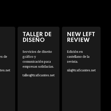
TALLER DE
NEW LEFT
DISEÑO
REVIEW
Servicios de diseño
Edición en
es de
gráfico y
castellano de la
comunicación para
revista.
empresas solidarias.
es.net
nlr@traficantes.net
taller@traficantes.net