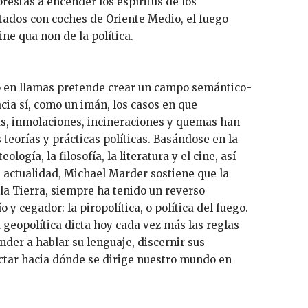
restas a encender los espíritus de los
tados con coches de Oriente Medio, el fuego
ine qua non de la política.
o en llamas pretende crear un campo semántico-
cia sí, como un imán, los casos en que
as, inmolaciones, incineraciones y quemas han
 teorías y prácticas políticas. Basándose en la
teología, la filosofía, la literatura y el cine, así
a actualidad, Michael Marder sostiene que la
e la Tierra, siempre ha tenido un reverso
o y cegador: la piropolítica, o política del fuego.
a geopolítica dicta hoy cada vez más las reglas
ender a hablar su lenguaje, discernir sus
ctar hacia dónde se dirige nuestro mundo en