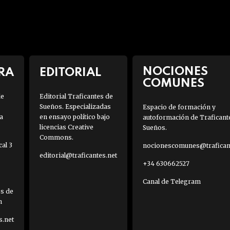
NOCIONES
RA
EDITORIAL
COMUNES
de
Editorial Traficantes de
Sueños. Especializadas
Espacio de formación y
a
en ensayo político bajo
autoformación de Traficant
licencias Creative
Sueños.
Commons.
al 3
nocionescomunes@traficant
editorial@traficantes.net
+34 630662527
Canal de Telegram
es de
h
s.net