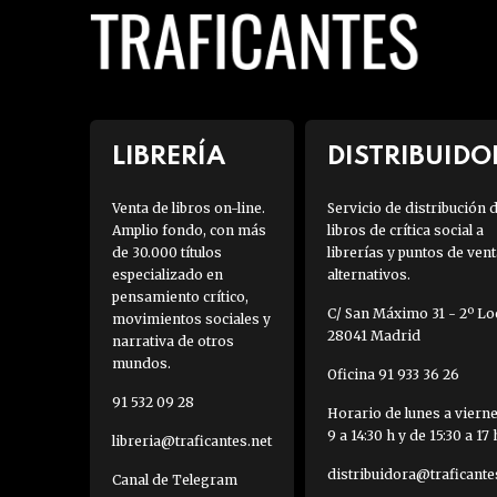
LIBRERÍA
DISTRIBUIDO
Venta de libros on-line.
Servicio de distribución 
Amplio fondo, con más
libros de crítica social a
de 30.000 títulos
librerías y puntos de vent
especializado en
alternativos.
pensamiento crítico,
C/ San Máximo 31 - 2º Loc
movimientos sociales y
28041 Madrid
narrativa de otros
mundos.
Oficina 91 933 36 26
91 532 09 28
Horario de lunes a viern
9 a 14:30 h y de 15:30 a 17 
libreria@traficantes.net
distribuidora@traficante
Canal de Telegram