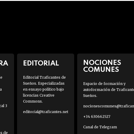
NOCIONES
RA
EDITORIAL
COMUNES
de
Editorial Traficantes de
Sueños. Especializadas
Espacio de formación y
a
en ensayo político bajo
autoformación de Traficant
licencias Creative
Sueños.
Commons.
al 3
nocionescomunes@traficant
editorial@traficantes.net
+34 630662527
Canal de Telegram
es de