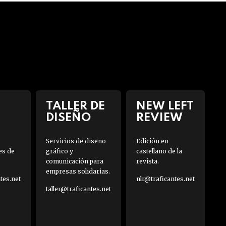
TALLER DE
NEW LEFT
DISEÑO
REVIEW
Servicios de diseño
Edición en
es de
gráfico y
castellano de la
comunicación para
revista.
empresas solidarias.
es.net
nlr@traficantes.net
taller@traficantes.net