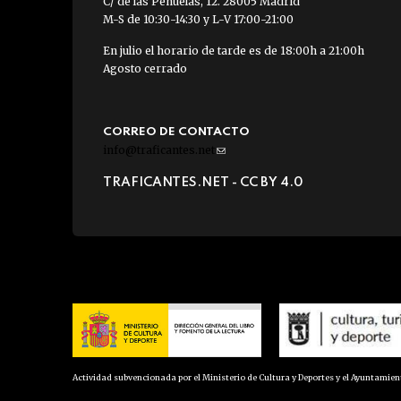
C/ de las Peñuelas, 12. 28005 Madrid
M-S de 10:30-14:30 y L-V 17:00-21:00
En julio el horario de tarde es de 18:00h a 21:00h
Agosto cerrado
CORREO DE CONTACTO
info@traficantes.net
(link
sends
TRAFICANTES.NET -
CC BY 4.0
e-
mail)
Actividad subvencionada por el Ministerio de Cultura y Deportes y el Ayuntamie