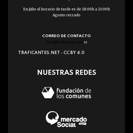
En julio el horario de tarde es de 18:00h a 21:00h
Agosto cerrado
CORREO DE CONTACTO
info@traficantes.net
(link
sends
TRAFICANTES.NET -
CC BY 4.0
e-
mail)
NUESTRAS REDES