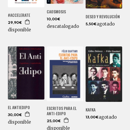
CAOSMOSIS
#ACCELERATE
DESEO Y REVOLUCIÓN
10,00€
29,90€
agotado
5,50€
descatalogado
disponible
EL ANTIEDIPO
ESCRITOS PARA EL
KAFKA
ANTI-EDIPO
30,00€
agotado
13,00€
disponible
25,00€
disponible