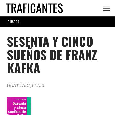
Skip
to
main
SEARCH
content
FORM
SESENTA Y CINCO
SUEÑOS DE FRANZ
KAFKA
GUATTARI, FELIX