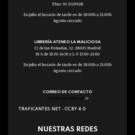
Tfno: 91 5320928
En julio el horario de tarde es de 18:00h a 21:00h
Agosto cerrado
LIBRERÍA ATENEO LA MALICIOSA
C/ de las Peñuelas, 12. 28005 Madrid
M-S de 10:30-14:30 y L-V 17:00-21:00
En julio el horario de tarde es de 18:00h a 21:00h
Agosto cerrado
CORREO DE CONTACTO
info@traficantes.net
(link
sends
TRAFICANTES.NET -
CC BY 4.0
e-
mail)
NUESTRAS REDES