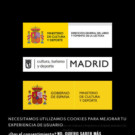
NECESITAMOS UTILIZAMOS COOKIES PARA MEJORAR TU
EXPERIENCIA DE USUARIO
Actividad subvencionada por el Ministerio de Cultura y Deportes y el Ayuntamiento de
Madrid
NO, QUIERO SABER MÁS
¿Das el consentimiento?