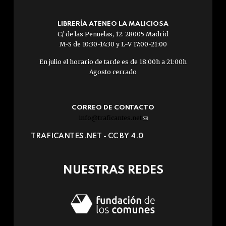
LIBRERÍA ATENEO LA MALICIOSA
C/ de las Peñuelas, 12. 28005 Madrid
M-S de 10:30-14:30 y L-V 17:00-21:00
En julio el horario de tarde es de 18:00h a 21:00h
Agosto cerrado
CORREO DE CONTACTO
info@traficantes.net
(link
sends
TRAFICANTES.NET -
CC BY 4.0
e-
mail)
NUESTRAS REDES