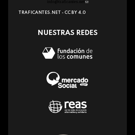
info@traficantes.net
(link
sends
TRAFICANTES.NET -
CC BY 4.0
e-
mail)
NUESTRAS REDES