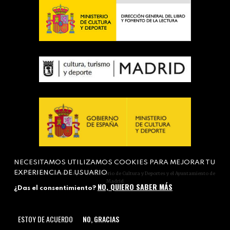
NECESITAMOS UTILIZAMOS COOKIES PARA MEJORAR TU
EXPERIENCIA DE USUARIO
Actividad subvencionada por el Ministerio de Cultura y Deportes y el Ayuntamiento de
Madrid
NO, QUIERO SABER MÁS
¿Das el consentimiento?
ESTOY DE ACUERDO
NO, GRACIAS