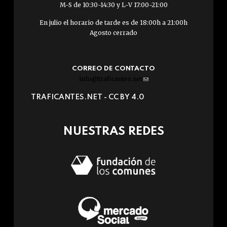
M-S de 10:30-14:30 y L-V 17:00-21:00
En julio el horario de tarde es de 18:00h a 21:00h
Agosto cerrado
CORREO DE CONTACTO
info@traficantes.net
(link
sends
TRAFICANTES.NET -
CC BY 4.0
e-
mail)
NUESTRAS REDES