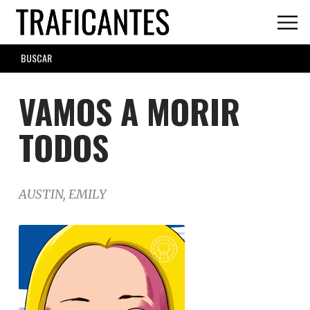
Skip
to
main
SEARCH
content
FORM
VAMOS A MORIR
TODOS
AUSTIN, EMILY