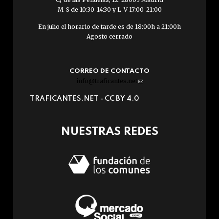
M-S de 10:30-14:30 y L-V 17:00-21:00
En julio el horario de tarde es de 18:00h a 21:00h
Agosto cerrado
CORREO DE CONTACTO
info@traficantes.net
(link
sends
TRAFICANTES.NET -
CC BY 4.0
e-
mail)
NUESTRAS REDES