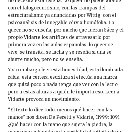
no necesita esta reseña. Lo queer no puede aliarse
con el falogocentrismo, con las trampas del
estructuralismo ya anunciadas por Wittig, con el
psicoanálisis de innegable cérvix homófoba. Lo
queer no se enseña, por mucho que fueran Sáez y el
propio Vidarte los artífices de atravesarlo por
primera vez en las aulas españolas; lo queer se
vive, se transita, se lucha y se reseña si una se
aburre mucho, pero no se enseña.
Y sin embargo leer esta honestidad, esta iluminada
rabia, esta certera escritura sí efectúa una marca
que quizá poco o nada tenga que ver con la lectio
pero a estas alturas a quién le importa eso. Leer a
Vidarte provoca un movimiento.
“El texto lo dice todo, menos qué hacer con las
manos” nos dicen De Peretti y Vidarte, (1999: 109).
¿Qué hacer con la mano que sujeta la piedra, la
mano que se hiende en la posibilidad infinita de un