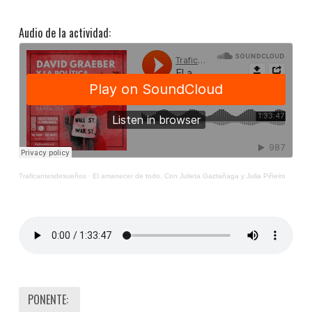
Audio de la actividad:
Traficantesdesueños
·
El amanecer de todo. Con Julieta Gaztañaga y Julia Piñeiro
PONENTE: