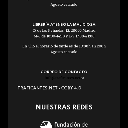
Agosto cerrado
LIBRERÍA ATENEO LA MALICIOSA
C/ de las Peñuelas, 12. 28005 Madrid
M-S de 10:30-14:30 y L-V 17:00-21:00
En julio el horario de tarde es de 18:00h a 21:00h
Agosto cerrado
CORREO DE CONTACTO
info@traficantes.net
(link
sends
TRAFICANTES.NET -
CC BY 4.0
e-
mail)
NUESTRAS REDES