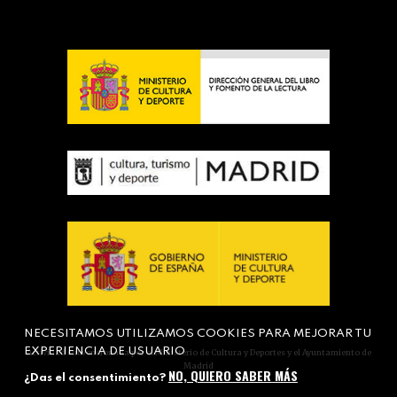
NECESITAMOS UTILIZAMOS COOKIES PARA MEJORAR TU
EXPERIENCIA DE USUARIO
Actividad subvencionada por el Ministerio de Cultura y Deportes y el Ayuntamiento de
Madrid
NO, QUIERO SABER MÁS
¿Das el consentimiento?