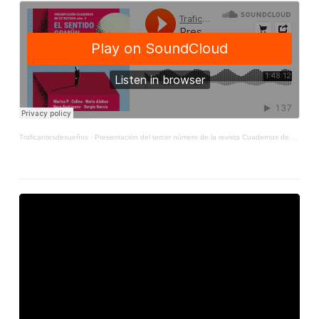
Traficantesdesueños
·
Presentación del tercer número de la revista Cuadernos de Estrategia: El sentido común punitivo.