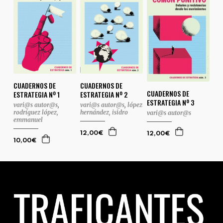
CUADERNOS DE
CUADERNOS DE
CUADERNOS DE
ESTRATEGIA Nº 1
ESTRATEGIA Nº 2
ESTRATEGIA Nº 3
vari@s autor@s
,
vari@s autor@s
,
lópez
rodríguez lópez,
hernández, isidro
vari@s autor@s
emmanuel
12,00€
12,00€
10,00€