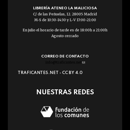
LIBRERÍA ATENEO LA MALICIOSA
C/ de las Peñuelas, 12. 28005 Madrid
M-S de 10:30-14:30 y L-V 17:00-21:00
En julio el horario de tarde es de 18:00h a 21:00h
Agosto cerrado
CORREO DE CONTACTO
info@traficantes.net
(link
sends
TRAFICANTES.NET -
CC BY 4.0
e-
mail)
NUESTRAS REDES