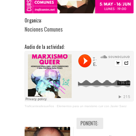
Organiza:
Nociones Comunes
Audio de la actividad:
Traficantesdesueños
·
Elementos para un marxismo cuir con Javier Saez
PONENTE: