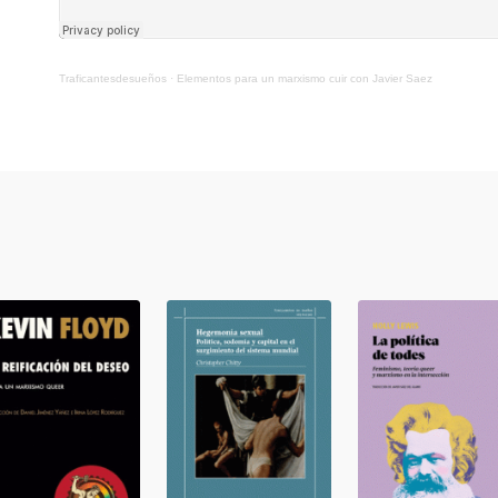
Traficantesdesueños
·
Elementos para un marxismo cuir con Javier Saez