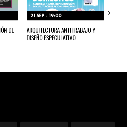
21 SEP - 19:00
15 S
IÓN DE
ARQUITECTURA ANTITRABAJO Y
LA FA
DISEÑO ESPECULATIVO