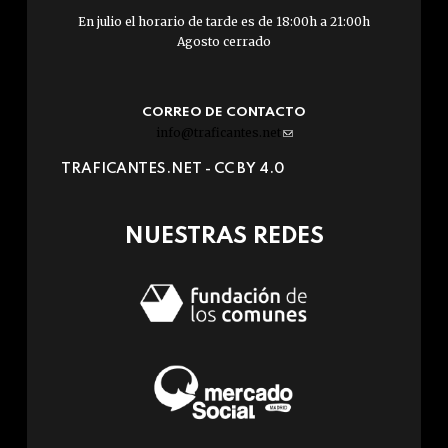
En julio el horario de tarde es de 18:00h a 21:00h
Agosto cerrado
CORREO DE CONTACTO
info@traficantes.net
(link
sends
TRAFICANTES.NET -
CC BY 4.0
e-
mail)
NUESTRAS REDES