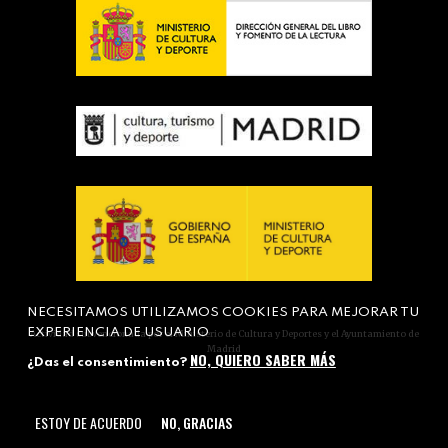
NECESITAMOS UTILIZAMOS COOKIES PARA MEJORAR TU
EXPERIENCIA DE USUARIO
Actividad subvencionada por el Ministerio de Cultura y Deportes y el Ayuntamiento de
Madrid
NO, QUIERO SABER MÁS
¿Das el consentimiento?
ESTOY DE ACUERDO
NO, GRACIAS