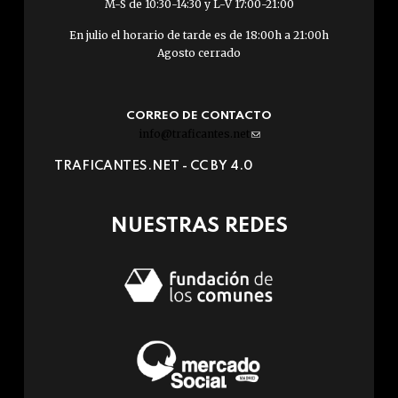
M-S de 10:30-14:30 y L-V 17:00-21:00
En julio el horario de tarde es de 18:00h a 21:00h
Agosto cerrado
CORREO DE CONTACTO
info@traficantes.net
(link
sends
TRAFICANTES.NET -
CC BY 4.0
e-
mail)
NUESTRAS REDES