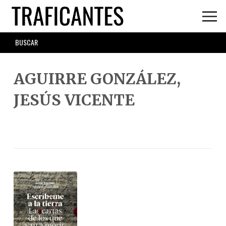
Skip
to
main
SEARCH
content
FORM
AGUIRRE GONZÁLEZ,
JESÚS VICENTE