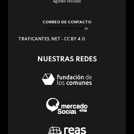
Agosto cerrado
CORREO DE CONTACTO
info@traficantes.net
(link
sends
TRAFICANTES.NET -
CC BY 4.0
e-
mail)
NUESTRAS REDES