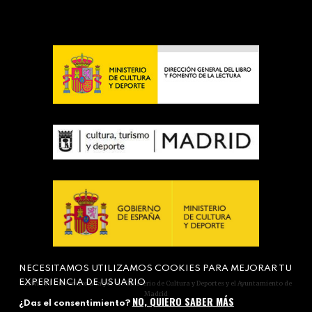
NECESITAMOS UTILIZAMOS COOKIES PARA MEJORAR TU
EXPERIENCIA DE USUARIO
Actividad subvencionada por el Ministerio de Cultura y Deportes y el Ayuntamiento de
Madrid
NO, QUIERO SABER MÁS
¿Das el consentimiento?