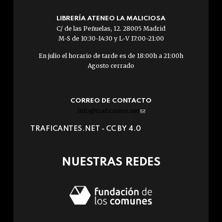
LIBRERÍA ATENEO LA MALICIOSA
C/ de las Peñuelas, 12. 28005 Madrid
M-S de 10:30-14:30 y L-V 17:00-21:00
En julio el horario de tarde es de 18:00h a 21:00h
Agosto cerrado
CORREO DE CONTACTO
info@traficantes.net
(link
sends
TRAFICANTES.NET -
CC BY 4.0
e-
mail)
NUESTRAS REDES