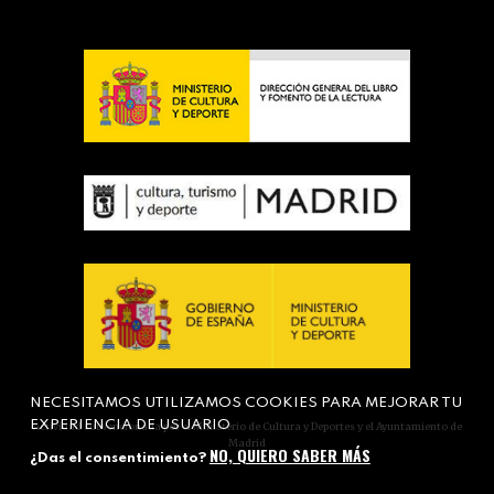
NECESITAMOS UTILIZAMOS COOKIES PARA MEJORAR TU
EXPERIENCIA DE USUARIO
Actividad subvencionada por el Ministerio de Cultura y Deportes y el Ayuntamiento de
Madrid
NO, QUIERO SABER MÁS
¿Das el consentimiento?