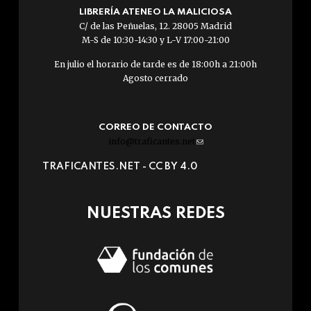
LIBRERÍA ATENEO LA MALICIOSA
C/ de las Peñuelas, 12. 28005 Madrid
M-S de 10:30-14:30 y L-V 17:00-21:00
En julio el horario de tarde es de 18:00h a 21:00h
Agosto cerrado
CORREO DE CONTACTO
info@traficantes.net
(link
sends
TRAFICANTES.NET -
CC BY 4.0
e-
mail)
NUESTRAS REDES