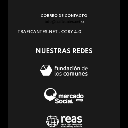
CORREO DE CONTACTO
info@traficantes.net
(link
sends
TRAFICANTES.NET -
CC BY 4.0
e-
mail)
NUESTRAS REDES