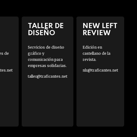
TALLER DE
NEW LEFT
DISEÑO
REVIEW
Servicios de diseño
Edición en
es de
gráfico y
castellano de la
comunicación para
revista.
empresas solidarias.
es.net
nlr@traficantes.net
taller@traficantes.net