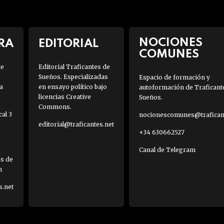
NOCIONES
RA
EDITORIAL
COMUNES
de
Editorial Traficantes de
Sueños. Especializadas
Espacio de formación y
a
en ensayo político bajo
autoformación de Traficant
licencias Creative
Sueños.
Commons.
al 3
nocionescomunes@traficant
editorial@traficantes.net
+34 630662527
Canal de Telegram
es de
h
s.net