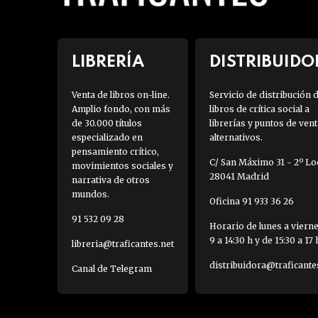
LIBRERÍA
DISTRIBUIDO
Venta de libros on-line.
Servicio de distribución 
Amplio fondo, con más
libros de crítica social a
de 30.000 títulos
librerías y puntos de vent
especializado en
alternativos.
pensamiento crítico,
C/ San Máximo 31 - 2º Loc
movimientos sociales y
28041 Madrid
narrativa de otros
mundos.
Oficina 91 933 36 26
91 532 09 28
Horario de lunes a viern
9 a 14:30 h y de 15:30 a 17 
libreria@traficantes.net
distribuidora@traficante
Canal de Telegram