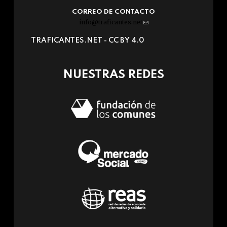
CORREO DE CONTACTO
info@traficantes.net
(link
sends
TRAFICANTES.NET -
CC BY 4.0
e-
mail)
NUESTRAS REDES