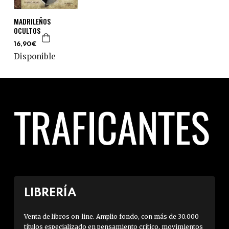
e
-
MADRILEÑOS
OCULTOS
m
a
16,90€
Disponible
i
l
)
LIBRERÍA
Venta de libros on-line. Amplio fondo, con más de 30.000
títulos especializado en pensamiento crítico, movimientos