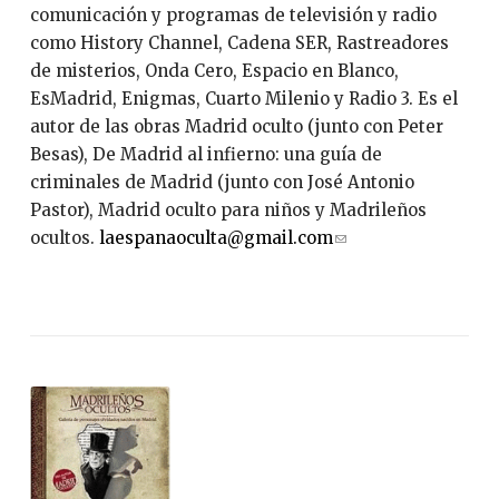
comunicación y programas de televisión y radio
como History Channel, Cadena SER, Rastreadores
de misterios, Onda Cero, Espacio en Blanco,
EsMadrid, Enigmas, Cuarto Milenio y Radio 3. Es el
autor de las obras Madrid oculto (junto con Peter
Besas), De Madrid al infierno: una guía de
criminales de Madrid (junto con José Antonio
Pastor), Madrid oculto para niños y Madrileños
ocultos.
laespanaoculta@gmail.com
(
l
i
n
k
s
e
n
d
s