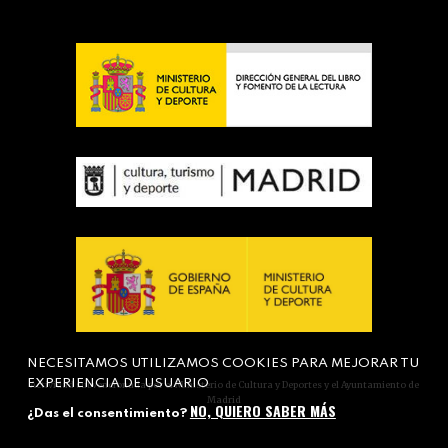
NECESITAMOS UTILIZAMOS COOKIES PARA MEJORAR TU
EXPERIENCIA DE USUARIO
Actividad subvencionada por el Ministerio de Cultura y Deportes y el Ayuntamiento de
Madrid
NO, QUIERO SABER MÁS
¿Das el consentimiento?