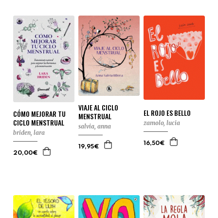
VIAJE AL CICLO
EL ROJO ES BELLO
CÓMO MEJORAR TU
MENSTRUAL
CICLO MENSTRUAL
zamolo, lucia
salvia, anna
briden, lara
16,50€
19,95€
20,00€