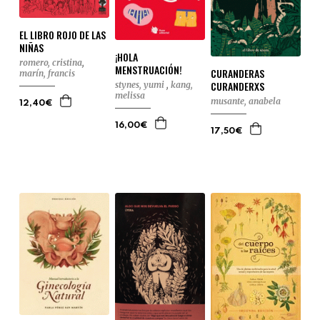
EL LIBRO ROJO DE LAS
NIÑAS
¡HOLA
romero, cristina
,
MENSTRUACIÓN!
CURANDERAS
marín, francis
CURANDERXS
stynes, yumi
,
kang,
melissa
musante, anabela
12,40€
16,00€
17,50€