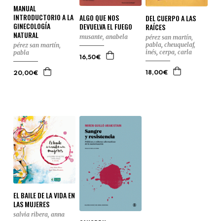
MANUAL
INTRODUCTORIO A LA
ALGO QUE NOS
DEL CUERPO A LAS
GINECOLOGÍA
DEVUELVA EL FUEGO
RAÍCES
NATURAL
musante, anabela
pérez san martín,
pabla
,
cheuquelaf,
pérez san martín,
inés
,
cerpa, carla
pabla
16,50€
18,00€
20,00€
EL BAILE DE LA VIDA EN
LAS MUJERES
salvia ribera, anna