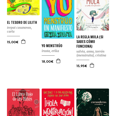
EL TESORO DE LILITH
trepat casanovas,
carla
LA REGLA MOLA (SI
SABES CÓMO
15,00€
YO MENSTRÚO
FUNCIONA)
irusta, erika
salvia, anna
,
torrón
(menstruita), cristina
18,00€
15,95€