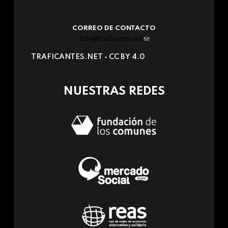
CORREO DE CONTACTO
info@traficantes.net
(link
sends
TRAFICANTES.NET -
CC BY 4.0
e-
mail)
NUESTRAS REDES