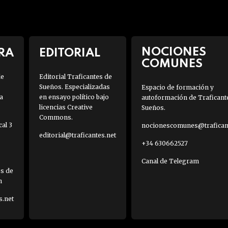
NOCIONES
RA
EDITORIAL
COMUNES
de
Editorial Traficantes de
Sueños. Especializadas
Espacio de formación y
a
en ensayo político bajo
autoformación de Traficant
licencias Creative
Sueños.
Commons.
al 3
nocionescomunes@traficant
editorial@traficantes.net
+34 630662527
Canal de Telegram
es de
h
s.net