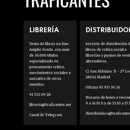
LIBRERÍA
DISTRIBUIDO
Venta de libros on-line.
Servicio de distribución 
Amplio fondo, con más
libros de crítica social a
de 30.000 títulos
librerías y puntos de vent
especializado en
alternativos.
pensamiento crítico,
C/ San Máximo 31 - 2º Loc
movimientos sociales y
28041 Madrid
narrativa de otros
mundos.
Oficina 91 933 36 26
91 532 09 28
Horario de lunes a viern
9 a 14:30 h y de 15:30 a 17 
libreria@traficantes.net
distribuidora@traficante
Canal de Telegram