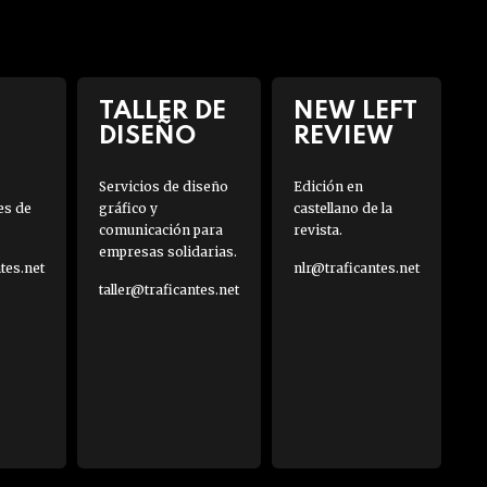
TALLER DE
NEW LEFT
DISEÑO
REVIEW
Servicios de diseño
Edición en
es de
gráfico y
castellano de la
comunicación para
revista.
empresas solidarias.
es.net
nlr@traficantes.net
taller@traficantes.net