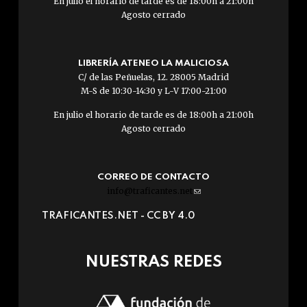
En julio el horario de tarde es de 18:00h a 21:00h
Agosto cerrado
LIBRERÍA ATENEO LA MALICIOSA
C/ de las Peñuelas, 12. 28005 Madrid
M-S de 10:30-14:30 y L-V 17:00-21:00
En julio el horario de tarde es de 18:00h a 21:00h
Agosto cerrado
CORREO DE CONTACTO
info@traficantes.net
(link
sends
TRAFICANTES.NET -
CC BY 4.0
e-
mail)
NUESTRAS REDES