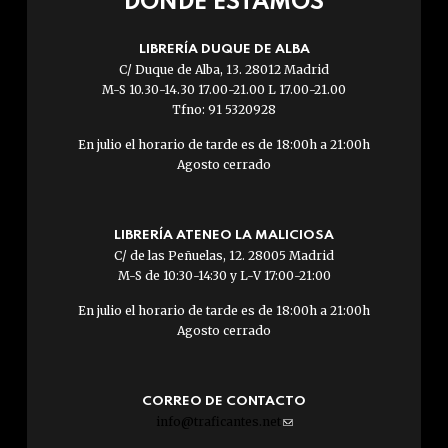
DÓNDE ESTAMOS
LIBRERÍA DUQUE DE ALBA
C/ Duque de Alba, 13. 28012 Madrid
M-S 10.30-14.30 17.00-21.00 L 17.00-21.00
Tfno: 91 5320928
En julio el horario de tarde es de 18:00h a 21:00h
Agosto cerrado
LIBRERÍA ATENEO LA MALICIOSA
C/ de las Peñuelas, 12. 28005 Madrid
M-S de 10:30-14:30 y L-V 17:00-21:00
En julio el horario de tarde es de 18:00h a 21:00h
Agosto cerrado
CORREO DE CONTACTO
info@traficantes.net
(link
sends