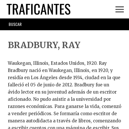
Skip
to
main
SEARCH
content
FORM
BRADBURY, RAY
Waukegan, Illinois, Estados Unidos, 1920. Ray
Bradbury nació en Waukegan, Illinois, en 1920, y
residía en Los Ángeles desde 1934, ciudad en la que
falleció el 05 de junio de 2012. Bradbury fue un
ávido lector en su juventud además de un escritor
aficionado. No pudo asistir a la universidad por
razones económicas. Para ganarse la vida, comenzó
a vender periódicos. Se formaría como escritor de
manera autodidacta a través de libros, comenzando
a escribir cuentos con una máquina de escribir. Sus