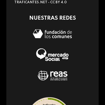
TRAFICANTES.NET -
CC BY 4.0
e-
mail)
NUESTRAS REDES