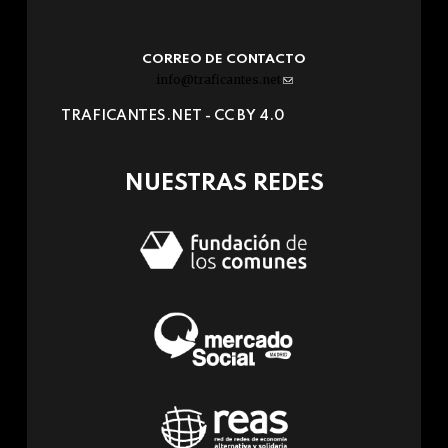
CORREO DE CONTACTO
info@traficantes.net
(link
sends
TRAFICANTES.NET -
CC BY 4.0
e-
mail)
NUESTRAS REDES