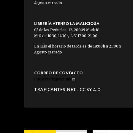
Agosto cerrado
LIBRERÍA ATENEO LA MALICIOSA
C/ de las Peñuelas, 12. 28005 Madrid
M-S de 10:30-14:30 y L-V 17:00-21:00
En julio el horario de tarde es de 18:00h a 21:00h
Agosto cerrado
CORREO DE CONTACTO
info@traficantes.net
(link
sends
TRAFICANTES.NET -
CC BY 4.0
e-
mail)