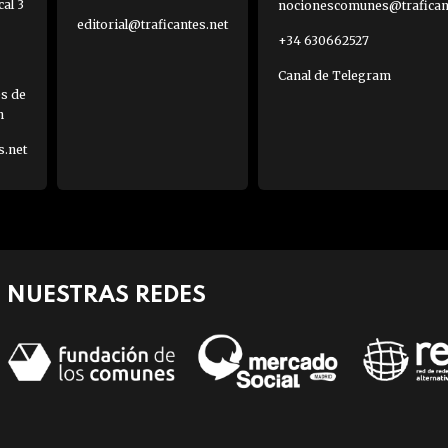
al 3
nocionescomunes@traficant
editorial@traficantes.net
+34 630662527
Canal de Telegram
es de
h
s.net
NUESTRAS REDES