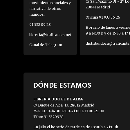
C/ San Máximo 31 - 2º Loc
movimientos sociales y
28041 Madrid
narrativa de otros
mundos.
Oficina 91 933 36 26
91 532 09 28
Horario de lunes a viern
9 a 14:30 h y de 15:30 a 17 
libreria@traficantes.net
distribuidora@traficante
Canal de Telegram
DÓNDE ESTAMOS
LIBRERÍA DUQUE DE ALBA
C/ Duque de Alba, 13. 28012 Madrid
M-S 10.30-14.30 17.00-21.00 L 17.00-21.00
Tfno: 91 5320928
En julio el horario de tarde es de 18:00h a 21:00h