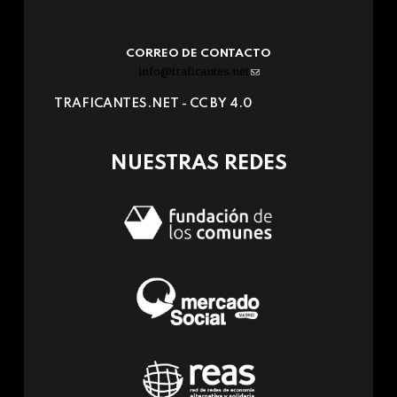
CORREO DE CONTACTO
info@traficantes.net
(link
sends
TRAFICANTES.NET -
CC BY 4.0
e-
mail)
NUESTRAS REDES